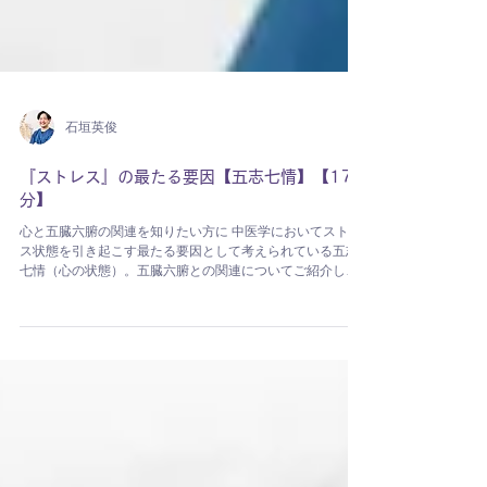
石垣英俊
『ストレス』の最たる要因【五志七情】【17
分】
心と五臓六腑の関連を知りたい方に 中医学においてストレ
ス状態を引き起こす最たる要因として考えられている五志
七情（心の状態）。五臓六腑との関連についてご紹介しま
す。 | スタイル 中医学 | 運動量 ☆ | スピー
カ | 石垣英俊 一般社団法人日本背骨養生協会代表理事...