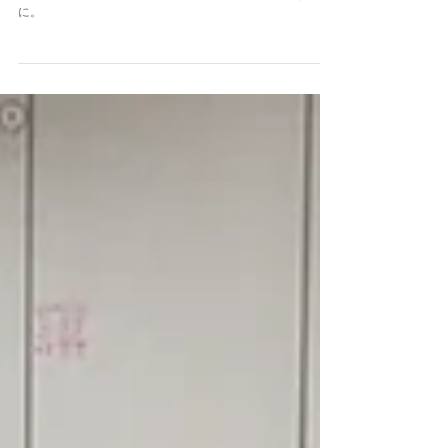
西川尚美
整形外科ヨガ－ロコモ対策レッスン【29分】
体力の衰え、肩、膝に不安、歩くことが億劫、そんな方
に。