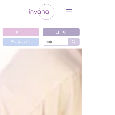
ウェルネス セルフケア ホリスティック 動
画 プラットフォーム ウェルビーイング ヨ
ガ 瞑想 栄養 医学 レッスン レクチャ
ー ​ストレス 免疫力 睡眠 メンタルヘル
ス ルーティン
サーチ
ゴール
ディスカバー