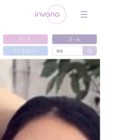
ウェルネス セルフケア ホリスティック 動
画 プラットフォーム ウェルビーイング ヨ
ガ 瞑想 栄養 医学 レッスン レクチャ
ー ​ストレス 免疫力 睡眠 メンタルヘル
ス ルーティン
サーチ
ゴール
ディスカバー