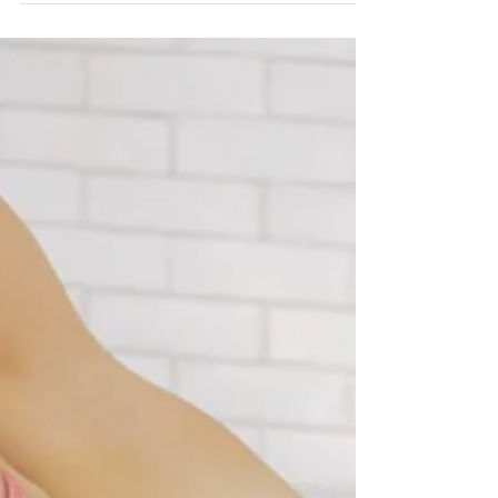
【20分】
代謝をupし免疫力もUPしながら体のデザイン作りを楽しん
で。