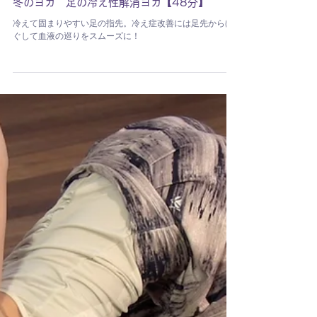
河合呂美
冬のヨガ 足の冷え性解消ヨガ【48分】
冷えて固まりやすい足の指先。冷え症改善には足先からほ
ぐして血液の巡りをスムーズに！