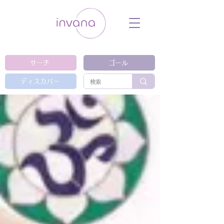
ウェルネス セルフケア ホリスティック 動
画 プラットフォーム ウェルビーイング ヨ
ガ 瞑想 栄養 医学 レッスン レクチャ
ー ​ストレス 免疫力 睡眠 メンタルヘル
ス ルーティン
サーチ
ゴール
ディスカバー