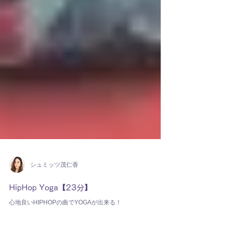
シュミッツ茂仁香
HipHop Yoga【23分】
心地良いHIPHOPの曲でYOGAが出来る！