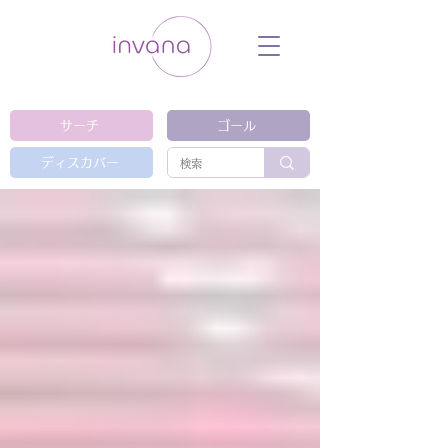
ウェルネス セルフケア ホリスティック 動
画 プラットフォーム ウェルビーイング ヨ
ガ 瞑想 栄養 医学 レッスン レクチャ
ー ​ストレス 免疫力 睡眠 メンタルヘル
ス ルーティン
サーチ
ゴール
ディスカバー