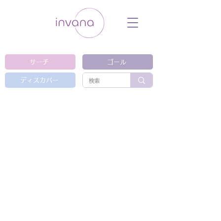
ウェルネス セルフケア ホリスティック 動
画 プラットフォーム ウェルビーイング ヨ
ガ 瞑想 栄養 医学 レッスン レクチャ
ー ​ストレス 免疫力 睡眠 メンタルヘル
ス ルーティン
サーチ
ゴール
ディスカバー