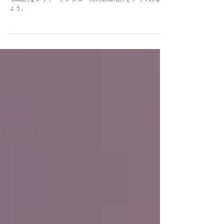
Sivananda Yoga 太陽礼拝【22分】
“伝統的なシヴァ―ナンダヨーガの太陽礼拝をやってみまし
ょう。