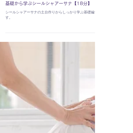
西浦莉紗
基礎から学ぶシールシャアーサナ【18分】
シールシャアーサナの土台作りからしっかり学ぶ基礎編で
す。