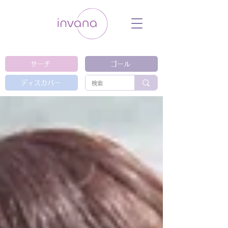
ウェルネス セルフケア ホリスティック 動
画 プラットフォーム ウェルビーイング ヨ
ガ 瞑想 栄養 医学 レッスン レクチャ
ー ​ストレス 免疫力 睡眠 メンタルヘル
ス ルーティン
サーチ
ゴール
ディスカバー