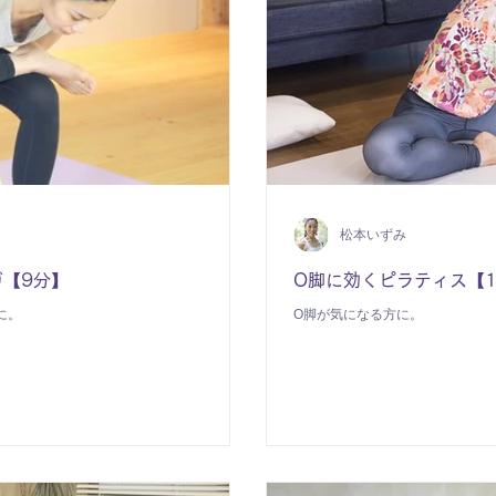
松本いずみ
【9分】
O脚に効くピラティス【1
に。
O脚が気になる方に。