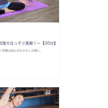
目指せほっそり美脚！～【35分】
！浮腫み知らずのカモシカ脚に。