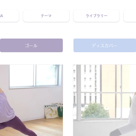
NA
テーマ
ライブラリー
 ホリスティック 動画 プラットフォーム ウェルビーイング ヨガ 瞑想 栄養 医学 レッスン レクチャー ​ストレス 免疫力 睡眠 メ
ゴール
ディスカバー