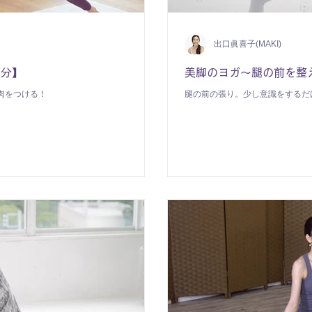
出口眞喜子(MAKI)
7分】
美脚のヨガ〜腿の前を整
肉をつける！
腿の前の張り。少し意識をするだ