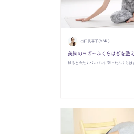
出口眞喜子(MAKI)
美脚のヨガ〜ふくらはぎを整え
触ると冷たくパンパンに張ったふくらは