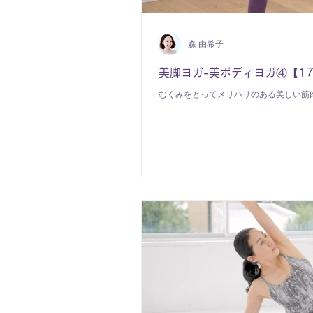
森 由希子
美脚ヨガ-美ボディヨガ④【1
むくみをとってメリハリのある美しい筋