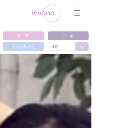
ウェルネス セルフケア ホリスティック 動
画 プラットフォーム ウェルビーイング ヨ
ガ 瞑想 栄養 医学 レッスン レクチャ
ー ​ストレス 免疫力 睡眠 メンタルヘル
ス ルーティン
サーチ
ゴール
ディスカバー