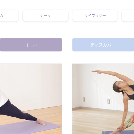
NA
テーマ
ライブラリー
 ホリスティック 動画 プラットフォーム ウェルビーイング ヨガ 瞑想 栄養 医学 レッスン レクチャー ​ストレス 免疫力 睡眠 メ
ゴール
ディスカバー