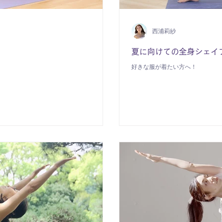
西浦莉紗
】
夏に向けての全身シェイプ"Co
好きな服が着たい方へ！