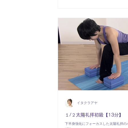
イタクラアヤ
１/２太陽礼拝初級【13分】
下半身強化にフォーカスした太陽礼拝の