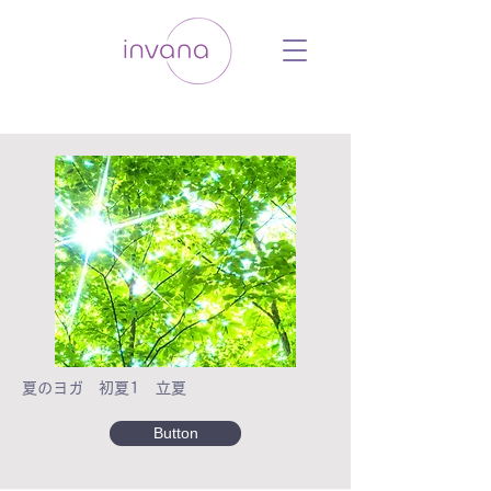
ウェルネス セルフケア ホリスティック 動
画 プラットフォーム ウェルビーイング ヨ
ガ 瞑想 栄養 医学 レッスン レクチャ
ー ​ストレス 免疫力 睡眠 メンタルヘル
ス ルーティン
夏のヨガ 初夏1 立夏
Button