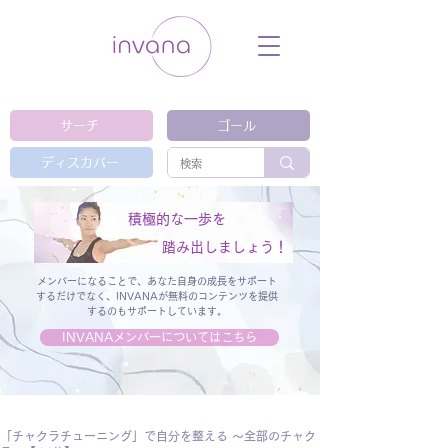
ウェルネス セルフケア ホリスティック 動
画 プラットフォーム ウェルビーイング ヨ
ガ 瞑想 栄養 医学 レッスン レクチャ
ー ​ストレス 免疫力 睡眠 メンタルヘル
ス ルーティン
サーチ
ゴール
ディスカバー
積極的な一歩を
踏み出しましょう！
メンバーになることで、あなた自身の成長をサポート
するだけでなく、
INVANAが無料のコンテンツを提供
するのもサポートしています。
INVANAメンバーについてはこちら
「チャクラチューニング」で自分を整える 〜全部のチャク