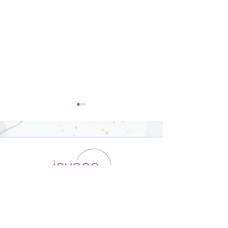
ダンサー向けの
オリジナルポー
Yoga【22分】
骨盤調整【26
運用会社 / ABOUT US
利用規約
メンバー入会