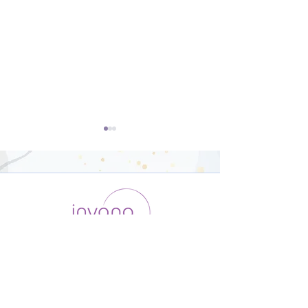
ダンサー向けの
オリジナルポー
Yoga【22分】
骨盤調整【26
運用会社 / ABOUT US
利用規約
メンバー入会
プライバシーポリシー