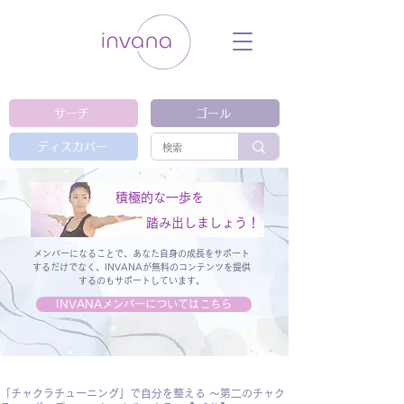
ウェルネス セルフケア ホリスティック 動
画 プラットフォーム ウェルビーイング ヨ
ガ 瞑想 栄養 医学 レッスン レクチャ
ー ​ストレス 免疫力 睡眠 メンタルヘル
ス ルーティン
サーチ
ゴール
ディスカバー
積極的な一歩を
踏み出しましょう！
メンバーになることで、あなた自身の成長をサポート
するだけでなく、
INVANAが無料のコンテンツを提供
するのもサポートしています。
INVANAメンバーについてはこちら
「チャクラチューニング」で自分を整える 〜第二のチャク