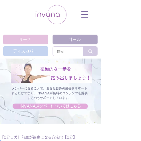
ウェルネス セルフケア ホリスティック 動
画 プラットフォーム ウェルビーイング ヨ
ガ 瞑想 栄養 医学 レッスン レクチャ
ー ​ストレス 免疫力 睡眠 メンタルヘル
ス ルーティン
サーチ
ゴール
ディスカバー
積極的な一歩を
踏み出しましょう！
メンバーになることで、あなた自身の成長をサポート
するだけでなく、
INVANAが無料のコンテンツを提供
するのもサポートしています。
INVANAメンバーについてはこちら
「5分ヨガ」前屈が得意になる方法①【5分】