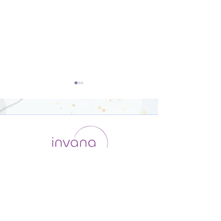
開脚のポーズ（ウパヴィ
ダウンドッグ（
シュタコーナーサナ）【8
カシュヴァーナ
運用会社 / ABOUT US
利用規約
メンバー入会
分】
【8分】
プライバシーポリシー