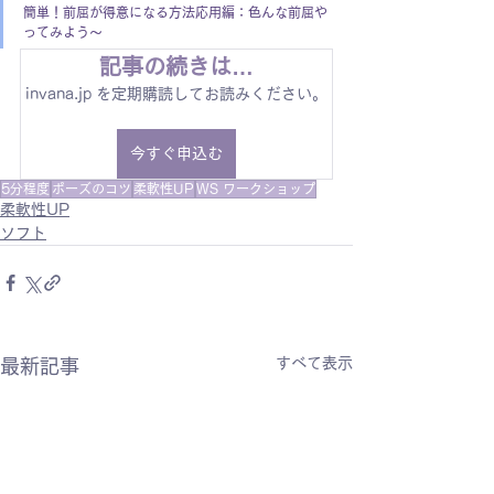
簡単！前屈が得意になる方法応用編：色んな前屈や
ってみよう〜
記事の続きは…
invana.jp を定期購読してお読みください。
今すぐ申込む
5分程度
ポーズのコツ
柔軟性UP
WS ワークショップ
柔軟性UP
ソフト
すべて表示
最新記事