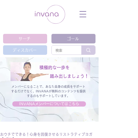
ウェルネス セルフケア ホリスティック 動
画 プラットフォーム ウェルビーイング ヨ
ガ 瞑想 栄養 医学 レッスン レクチャ
ー ​ストレス 免疫力 睡眠 メンタルヘル
ス ルーティン
サーチ
ゴール
ディスカバー
積極的な一歩を
踏み出しましょう！
メンバーになることで、あなた自身の成長をサポート
するだけでなく、
INVANAが無料のコンテンツを提供
するのもサポートしています。
INVANAメンバーについてはこちら
おウチでできる！心身を回復させるリストラティブヨガ