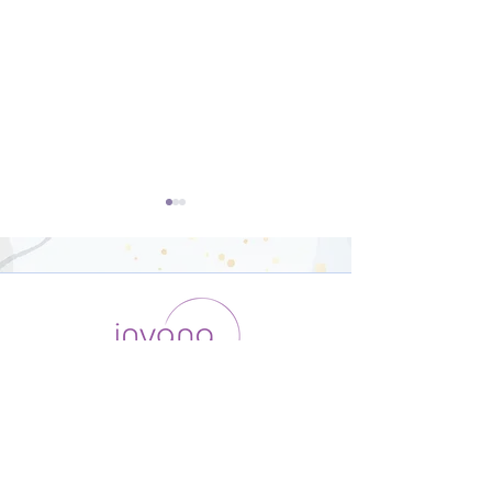
開脚のポーズ（ウパヴィ
ダウンドッグ（
シュタコーナーサナ）【8
カシュヴァーナ
運用会社 / ABOUT US
利用規約
メンバー入会
分】
【8分】
プライバシーポリシー