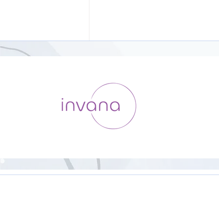
HipHop Yoga【23分】