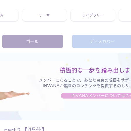
NA
テーマ
ライブラリー
 ホリスティック 動画 プラットフォーム ウェルビーイング ヨガ 瞑想 栄養 医学 レッスン レクチャー ​ストレス 免疫力 睡眠 メ
ゴール
ディスカバー
積極的な一歩を
踏み出しま
メンバーになることで、あなた自身の成長をサポ
INVANAが無料のコンテンツを提供するのも
INVANAメンバーについてはこ
part２【45分】