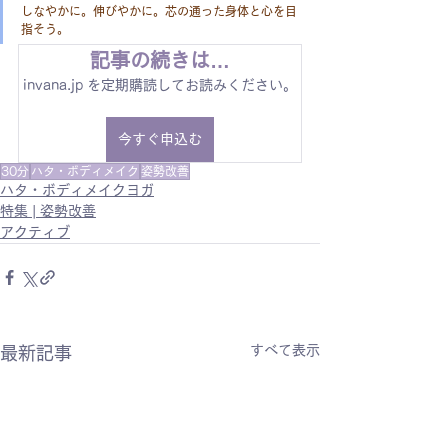
しなやかに。伸びやかに。芯の通った身体と心を目
指そう。
記事の続きは…
invana.jp を定期購読してお読みください。
今すぐ申込む
30分
ハタ・ボディメイク
姿勢改善
ハタ・ボディメイクヨガ
特集 | 姿勢改善
アクティブ
すべて表示
最新記事