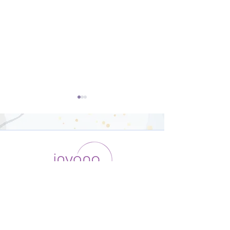
ダンサー向けの
ヴィンヤサフロ
Yoga【22分】
【31分】
運用会社 / ABOUT US
利用規約
メンバー入会