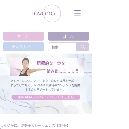
ウェルネス セルフケア ホリスティック 動
画 プラットフォーム ウェルビーイング ヨ
ガ 瞑想 栄養 医学 レッスン レクチャ
ー ​ストレス 免疫力 睡眠 メンタルヘル
ス ルーティン
サーチ
ゴール
ディスカバー
積極的な一歩を
踏み出しましょう！
メンバーになることで、あなた自身の成長をサポート
するだけでなく、
INVANAが無料のコンテンツを提供
するのもサポートしています。
INVANAメンバーについてはこちら
しなやかに。姿勢美人シークエンス【37分】