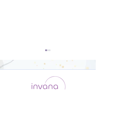
開脚のポーズ（ウパヴィ
ダウンドッグ（
シュタコーナーサナ）【8
カシュヴァーナ
運用会社 / ABOUT US
利用規約
メンバー入会
分】
【8分】
プライバシーポリシー