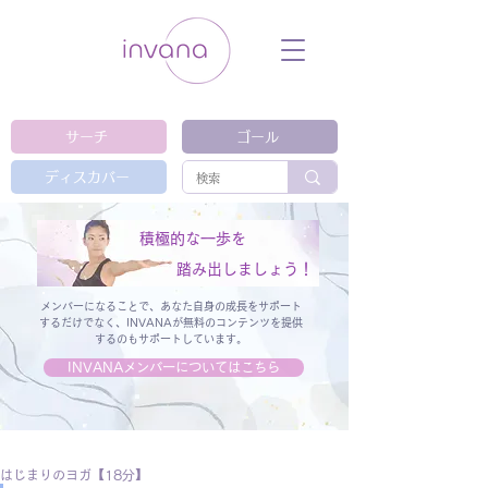
ウェルネス セルフケア ホリスティック 動
画 プラットフォーム ウェルビーイング ヨ
ガ 瞑想 栄養 医学 レッスン レクチャ
ー ​ストレス 免疫力 睡眠 メンタルヘル
ス ルーティン
サーチ
ゴール
ディスカバー
積極的な一歩を
踏み出しましょう！
メンバーになることで、あなた自身の成長をサポート
するだけでなく、
INVANAが無料のコンテンツを提供
するのもサポートしています。
INVANAメンバーについてはこちら
はじまりのヨガ【18分】