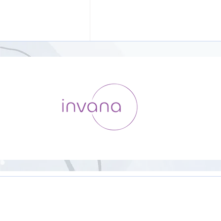
ヨガ初心者向け「YOGAの基
本」【8分】