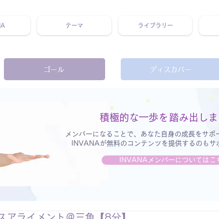
NA
テーマ
ライブラリー
 ホリスティック 動画 プラットフォーム ウェルビーイング ヨガ 瞑想 栄養 医学 レッスン レクチャー ​ストレス 免疫力 睡眠 メ
ゴール
ディスカバー
積極的な一歩を
踏み出しま
メンバーになることで、あなた自身の成長をサポ
INVANAが無料のコンテンツを提供するのも
INVANAメンバーについてはこ
スアライメント＠三角【8分】