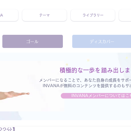
NA
テーマ
ライブラリー
 ホリスティック 動画 プラットフォーム ウェルビーイング ヨガ 瞑想 栄養 医学 レッスン レクチャー ​ストレス 免疫力 睡眠 メ
ゴール
ディスカバー
積極的な一歩を
踏み出しま
メンバーになることで、あなた自身の成長をサポ
INVANAが無料のコンテンツを提供するのも
INVANAメンバーについてはこ
22分】