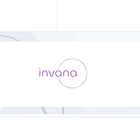
マットにごろん、おはようヨ
ガ【18分】