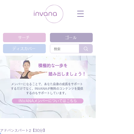
ウェルネス セルフケア ホリスティック 動
画 プラットフォーム ウェルビーイング ヨ
ガ 瞑想 栄養 医学 レッスン レクチャ
ー ​ストレス 免疫力 睡眠 メンタルヘル
ス ルーティン
サーチ
ゴール
ディスカバー
積極的な一歩を
踏み出しましょう！
メンバーになることで、あなた自身の成長をサポート
するだけでなく、
INVANAが無料のコンテンツを提供
するのもサポートしています。
INVANAメンバーについてはこちら
アドバンスパート2【30分】