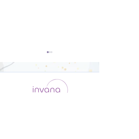
体幹と下半身を鍛えるヨ
バカーサナにチ
ガ【31分】
ジ！【21分】
運用会社 / ABOUT US
利用規約
メンバー入会
プライバシーポリシー