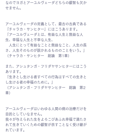
なのでヨガとアーユルヴェーダどちらの叡智も欠か
せません。
アーユルヴェーダの定義として、最古の古典である
『チャラカ・サンヒター』にはこうあります。
「アーユルヴェーダとは、有益な人生と無益な人
生、幸福な人生と不幸な人生、
　人生にとって有益なことと無益なこと、人生の長
さ、人生そのものが説かれるもののことをいう。」
（チャラカ・サンヒター　総論　第1章）
また、アシュタンガ・フリダヤサンヒターにはこう
あります。
「生きとし生ける者すべての行為はすべての生きと
し生ける者の幸福のために。」
（アシュタンガ・フリダヤサンヒター　総論　第2
章）
アーユルヴェーダはいわゆる人間の病の治療だけを
目的としていなません。
我々が与えられた生をよろこびあふれ幸福で満たさ
れて生きていくための叡智が余すことなく受け継が
れています。