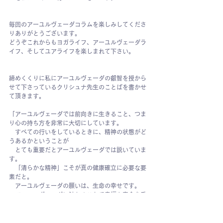
毎回のアーユルヴェーダコラムを楽しみしてくださ
りありがとうございます。
どうぞこれからもヨガライフ、アーユルヴェーダラ
イフ、そしてユアライフを楽しまれて下さい。
締めくくりに私にアーユルヴェーダの叡智を授から
せて下さっているクリシュナ先生のことばを書かせ
て頂きます。
「アーユルヴェーダでは前向きに生きること、つま
り心の持ち方を非常に大切にしています。
　すべての行いをしているときに、精神の状態がど
うあるかということが
　とても重要だとアーユルヴェーダでは説いていま
す。
　「清らかな精神」こそが真の健康確立に必要な要
素だと。
　アーユルヴェーダの願いは、生命の幸せです。
　アーユルヴェーダに触れることで幸福な寿命を手
に入れて頂きたいと思います。」
（『インドの生命科学　アーユルヴェーダに学ぶ、