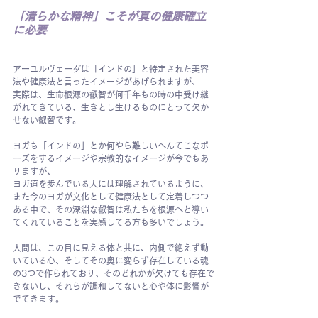
「清らかな精神」こそが真の健康確立
に必要
アーユルヴェーダは「インドの」と特定された美容
法や健康法と言ったイメージがあげられますが、
実際は、生命根源の叡智が何千年もの時の中受け継
がれてきている、生きとし生けるものにとって欠か
せない叡智です。
ヨガも「インドの」とか何やら難しいへんてこなポ
ーズをするイメージや宗教的なイメージが今でもあ
りますが、
ヨガ道を歩んでいる人には理解されているように、
また今のヨガが文化として健康法として定着しつつ
ある中で、その深淵な叡智は私たちを根源へと導い
てくれていることを実感してる方も多いでしょう。
人間は、この目に見える体と共に、内側で絶えず動
いている心、そしてその奥に変らず存在している魂
の3つで作られており、そのどれかが欠けても存在で
きないし、それらが調和してないと心や体に影響が
でてきます。