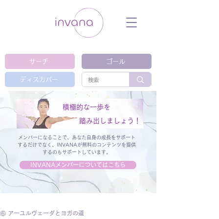
ウェルネス セルフケア ホリスティック 動
画 プラットフォーム ウェルビーイング ヨ
ガ 瞑想 栄養 医学 レッスン レクチャ
ー ​ストレス 免疫力 睡眠 メンタルヘル
ス ルーティン
サーチ
ゴール
ディスカバー
積極的な一歩を
踏み出しましょう！
メンバーになることで、あなた自身の成長をサポート
するだけでなく、
INVANAが無料のコンテンツを提供
するのもサポートしています。
INVANAメンバーについてはこちら
⑥ アーユルヴェーダとヨガの道