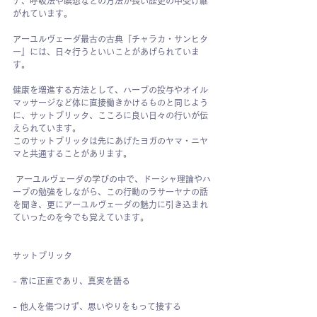
ナ、呼吸法や瞑想などの方法が長い歴史の中受け継
がれています。
アーユルヴェーダ最古の古典『チャラカ・サンヒタ
ー』には、日々行うといいことがあげられていま
す。
健康を増進する方法として、ハーブの投与やオイル
マッサージなど体に直接働きかけるものと同じよう
に、サットブリッタ、こころに良い日々の行いが伝
えられています。
このサットブリッタは先にあげたヨガのヤマ・ニヤ
マと共通することがあります。
 アーユルヴェーダの学びの中で、ドーシャ理論やハ
ーブの勉強をしながら、この行動のラサーヤナの話
を聞き、更にアーユルヴェーダの魅力に引き込まれ
ていったのを今でも覚えています。
サットブリッタ
- 常に正直であり、真実を語る
- 他人を傷つけず、思いやりをもって接する