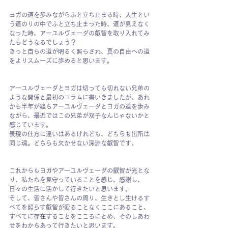
ヨガの道を歩みながらふと立ち止まる時、人生とい
う道のりの中でふと立ち止まった時、道が見えなく
なった時、アーユルヴェーダの叡智を取り入れてみ
たらどうなるでしょう？
きっと自らの道が明るく照らされ、真の自由への道
をよりスムーズに歩めると思います。
アーユルヴェーダとヨガは切っても切れない兄弟の
ような関係と最初のコラムに書いきましたが、あれ
から半年が経ちアーユルヴェーダとヨガの道を歩み
ながら、最近ではこの兄弟が双子なんじゃないかと
感じています。
表現の仕方に違いはあるけれども、どちらも出所は
同じ魂。どちらも欠かせない深淵な叡智です。
これからもヨガやアーユルヴェーダの叡智が光とな
り、私たちを見守っていることを感じ、感謝し、
日々の生活に活かして行きたいと思います。 
そして、皆さんや皆さんの周り、生きとし生けるす
べてを照らす叡智が変ることなくここにあること、
すべてに存在することをこころにとめ、そのしあわ
せをわかちあって行きたいと思います。