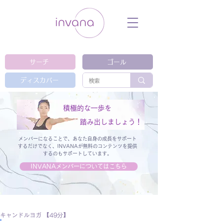
ウェルネス セルフケア ホリスティック 動
画 プラットフォーム ウェルビーイング ヨ
ガ 瞑想 栄養 医学 レッスン レクチャ
ー ​ストレス 免疫力 睡眠 メンタルヘル
ス ルーティン
サーチ
ゴール
ディスカバー
積極的な一歩を
踏み出しましょう！
メンバーになることで、あなた自身の成長をサポート
するだけでなく、
INVANAが無料のコンテンツを提供
するのもサポートしています。
INVANAメンバーについてはこちら
キャンドルヨガ 【49分】