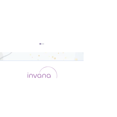
ダンサー向けの
オリジナルポー
Yoga【22分】
骨盤調整【26
運用会社 / ABOUT US
利用規約
メンバー入会
プライバシーポリシー