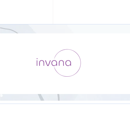
HipHop Yoga【23分】