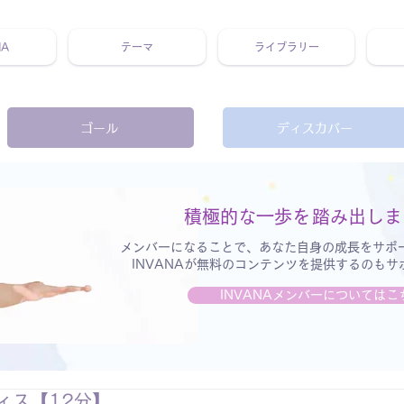
NA
テーマ
ライブラリー
 ホリスティック 動画 プラットフォーム ウェルビーイング ヨガ 瞑想 栄養 医学 レッスン レクチャー ​ストレス 免疫力 睡眠 メ
ゴール
ディスカバー
積極的な一歩を
踏み出しま
メンバーになることで、あなた自身の成長をサポ
INVANAが無料のコンテンツを提供するのも
INVANAメンバーについてはこ
ィス【12分】