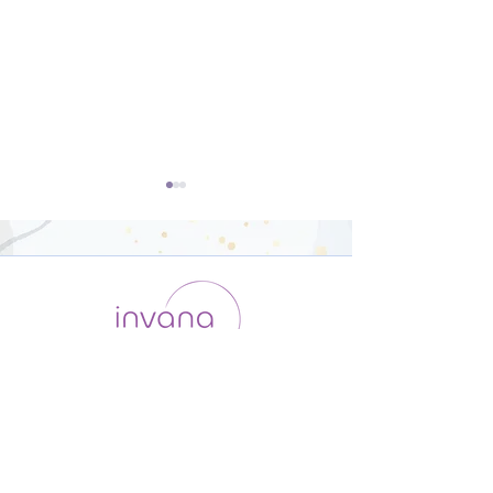
体幹と下半身を鍛えるヨ
Power Yoga
ガ【31分】
ームバランスに
運用会社 / ABOUT US
利用規約
メンバー入会
ジ！～【66分】
プライバシーポリシー