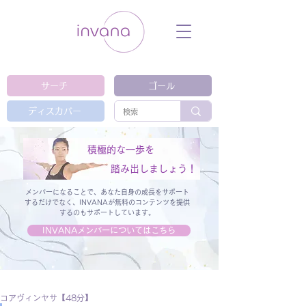
ウェルネス セルフケア ホリスティック 動
画 プラットフォーム ウェルビーイング ヨ
ガ 瞑想 栄養 医学 レッスン レクチャ
ー ​ストレス 免疫力 睡眠 メンタルヘル
ス ルーティン
サーチ
ゴール
ディスカバー
積極的な一歩を
踏み出しましょう！
メンバーになることで、あなた自身の成長をサポート
するだけでなく、
INVANAが無料のコンテンツを提供
するのもサポートしています。
INVANAメンバーについてはこちら
コアヴィンヤサ【48分】