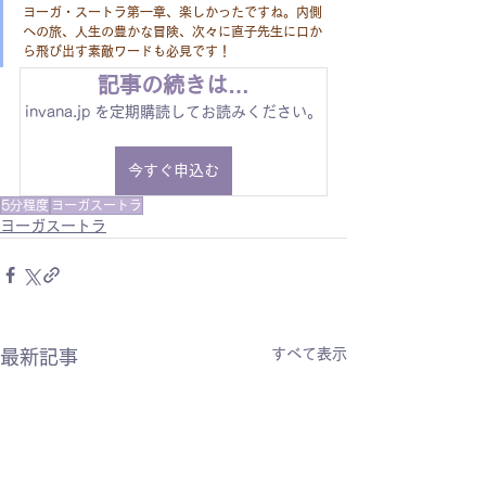
ヨーガ・スートラ第一章、楽しかったですね。内側
への旅、人生の豊かな冒険、次々に直子先生に口か
ら飛び出す素敵ワードも必見です！
記事の続きは…
invana.jp を定期購読してお読みください。
今すぐ申込む
5分程度
ヨーガスートラ
ヨーガスートラ
すべて表示
最新記事