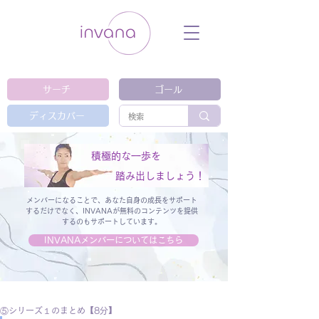
ウェルネス セルフケア ホリスティック 動
画 プラットフォーム ウェルビーイング ヨ
ガ 瞑想 栄養 医学 レッスン レクチャ
ー ​ストレス 免疫力 睡眠 メンタルヘル
ス ルーティン
サーチ
ゴール
ディスカバー
積極的な一歩を
踏み出しましょう！
メンバーになることで、あなた自身の成長をサポート
するだけでなく、
INVANAが無料のコンテンツを提供
するのもサポートしています。
INVANAメンバーについてはこちら
⑤シリーズ１のまとめ【8分】