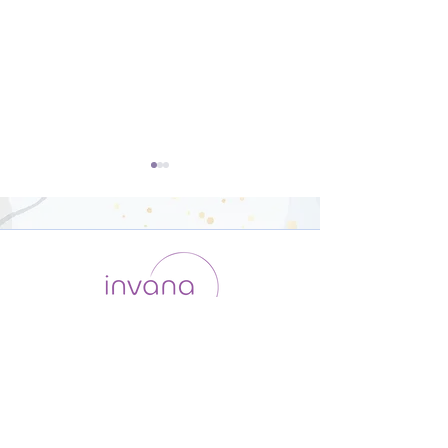
ヨーガスートラとは？
①ヨーガを始め
Introduction【12分】
要な大事なもの
運用会社 / ABOUT US
利用規約
メンバー入会
分】
プライバシーポリシー