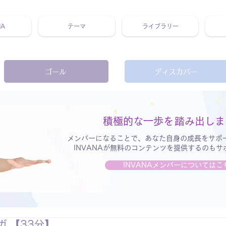
NA
テーマ
ライブラリー
 ホリスティック 動画 プラットフォーム ウェルビーイング ヨガ 瞑想 栄養 医学 レッスン レクチャー ​ストレス 免疫力 睡眠 メ
ゴール
ディスカバー
積極的な一歩を
踏み出しま
メンバーになることで、あなた自身の成長をサポ
INVANAが無料のコンテンツを提供するのも
INVANAメンバーについてはこ
 【33分】