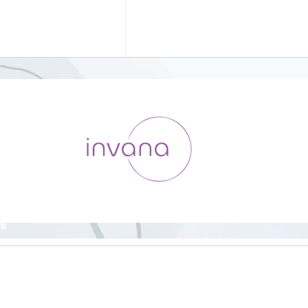
HipHop Yoga【23分】