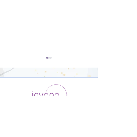
基礎から学ぶ三点倒立
基礎から学ぶシ
【23分】
アーサナ【18
運用会社 / ABOUT US
利用規約
メンバー入会