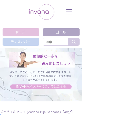
ウェルネス セルフケア ホリスティック 動
画 プラットフォーム ウェルビーイング ヨ
ガ 瞑想 栄養 医学 レッスン レクチャ
ー ​ストレス 免疫力 睡眠 メンタルヘル
ス ルーティン
サーチ
ゴール
ディスカバー
積極的な一歩を
踏み出しましょう！
メンバーになることで、あなた自身の成長をサポート
するだけでなく、
INVANAが無料のコンテンツを提供
するのもサポートしています。
INVANAメンバーについてはこちら
ズッダヨガ ビジャ (Zuddha Bija Sadhana)【45分】