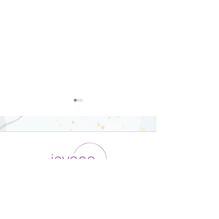
ダンサー向けの
オリジナルポー
Yoga【22分】
骨盤調整【26
運用会社 / ABOUT US
利用規約
メンバー入会