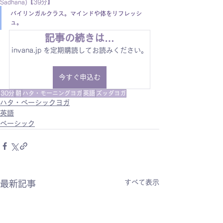
Sadhana)【39分】
バイリンガルクラス。マインドや体をリフレッシ
ュ。
記事の続きは…
invana.jp を定期購読してお読みください。
今すぐ申込む
30分
朝
ハタ・モーニングヨガ
英語
ズッダヨガ
ハタ・ベーシックヨガ
英語
ベーシック
すべて表示
最新記事