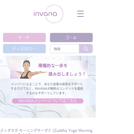
ウェルネス セルフケア ホリスティック 動
画 プラットフォーム ウェルビーイング ヨ
ガ 瞑想 栄養 医学 レッスン レクチャ
ー ​ストレス 免疫力 睡眠 メンタルヘル
ス ルーティン
サーチ
ゴール
ディスカバー
積極的な一歩を
踏み出しましょう！
メンバーになることで、あなた自身の成長をサポート
するだけでなく、
INVANAが無料のコンテンツを提供
するのもサポートしています。
INVANAメンバーについてはこちら
ズッダヨガ モーニングサーダナ (Zuddha Yoga Morning