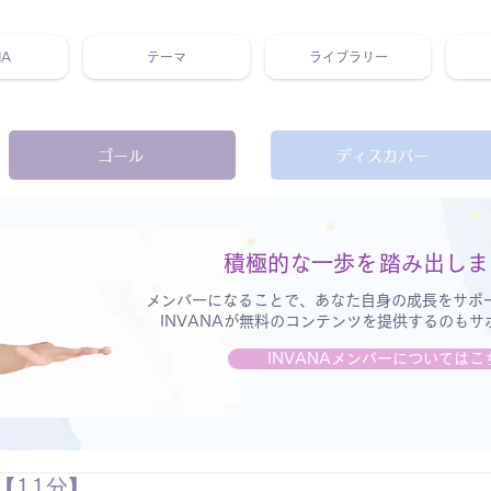
NA
テーマ
ライブラリー
 ホリスティック 動画 プラットフォーム ウェルビーイング ヨガ 瞑想 栄養 医学 レッスン レクチャー ​ストレス 免疫力 睡眠 メ
ゴール
ディスカバー
積極的な一歩を
踏み出しま
メンバーになることで、あなた自身の成長をサポ
INVANAが無料のコンテンツを提供するのも
INVANAメンバーについてはこ
【11分】