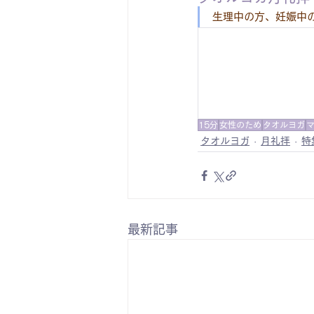
生理中の方、妊娠中
15分
女性のため
タオルヨガ
タオルヨガ
月礼拝
特
最新記事