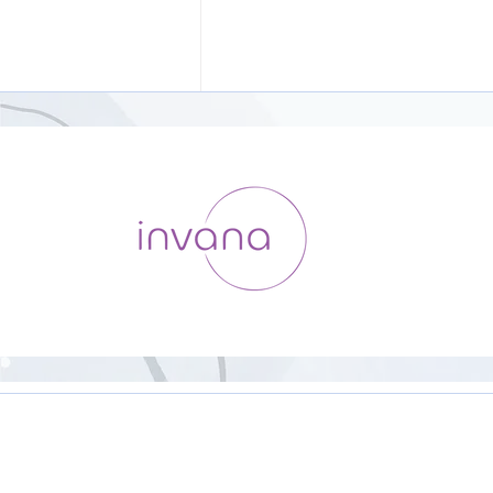
HipHop Yoga【23分】