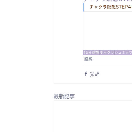
チャクラ瞑想STEP
15分
瞑想
チャクラ
シュミッ
瞑想
最新記事