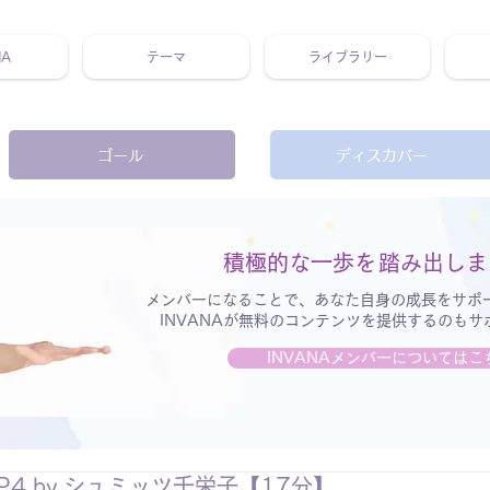
NA
テーマ
ライブラリー
 ホリスティック 動画 プラットフォーム ウェルビーイング ヨガ 瞑想 栄養 医学 レッスン レクチャー ​ストレス 免疫力 睡眠 メ
ゴール
ディスカバー
積極的な一歩を
踏み出しま
メンバーになることで、あなた自身の成長をサポ
INVANAが無料のコンテンツを提供するのも
INVANAメンバーについてはこ
P4 by シュミッツ千栄子【17分】