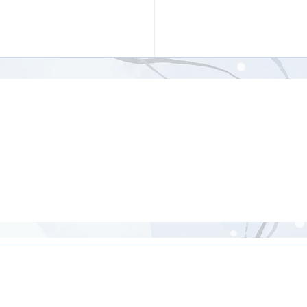
整うジャーナリング（書
想）の基本 書いて整え
分間瞑想ノート【12