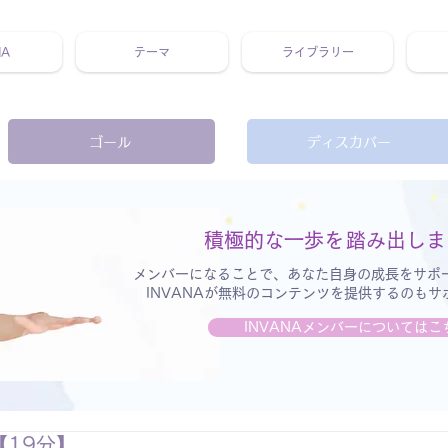
NA
テーマ
ライブラリー
 ホリスティック 動画 プラットフォーム ウェルビーイング ヨガ 瞑想 栄養 医学 レッスン レクチャー ​ストレス 免疫力 睡眠 メ
ゴール
ディスカバー
積極的な一歩を
踏み出しま
メンバーになることで、あなた自身の成長をサポ
INVANAが無料のコンテンツを提供するのも
INVANAメンバーについてはこ
【19分】