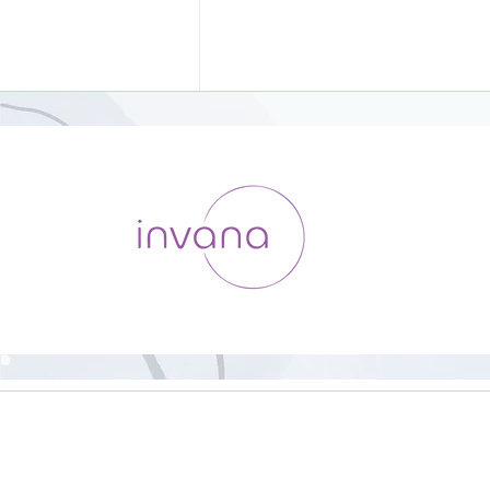
ハタヨガを学ぶ1【19分】