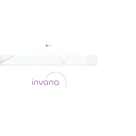
開脚のポーズ（ウパヴィ
ダウンドッグ（
シュタコーナーサナ）【8
カシュヴァーナ
運用会社 / ABOUT US
利用規約
メンバー入会
分】
【8分】
プライバシーポリシー
特定商取引法に基づく表記