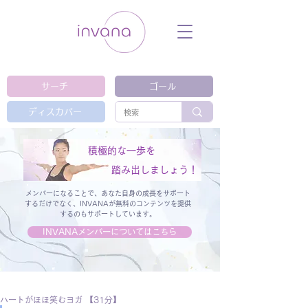
ウェルネス セルフケア ホリスティック 動
画 プラットフォーム ウェルビーイング ヨ
ガ 瞑想 栄養 医学 レッスン レクチャ
ー ​ストレス 免疫力 睡眠 メンタルヘル
ス ルーティン
サーチ
ゴール
ディスカバー
積極的な一歩を
踏み出しましょう！
メンバーになることで、あなた自身の成長をサポート
するだけでなく、
INVANAが無料のコンテンツを提供
するのもサポートしています。
INVANAメンバーについてはこちら
ハートがほほ笑むヨガ 【31分】