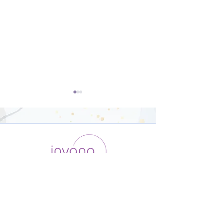
ダンサー向けの
ヴィンヤサフロ
Yoga【22分】
【31分】
運用会社 / ABOUT US
利用規約
メンバー入会