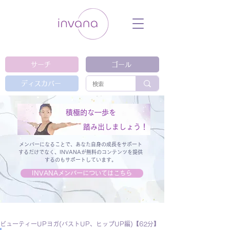
ウェルネス セルフケア ホリスティック 動
画 プラットフォーム ウェルビーイング ヨ
ガ 瞑想 栄養 医学 レッスン レクチャ
ー ​ストレス 免疫力 睡眠 メンタルヘル
ス ルーティン
サーチ
ゴール
ディスカバー
積極的な一歩を
踏み出しましょう！
メンバーになることで、あなた自身の成長をサポート
するだけでなく、
INVANAが無料のコンテンツを提供
するのもサポートしています。
INVANAメンバーについてはこちら
ビューティーUPヨガ(バストUP、ヒップUP編)【62分】