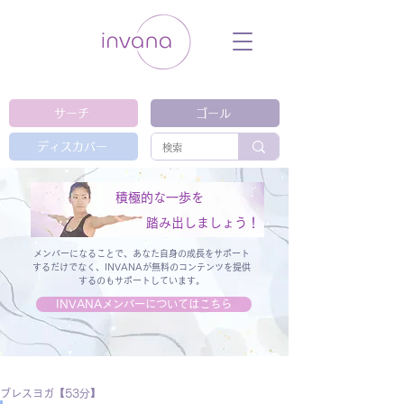
ウェルネス セルフケア ホリスティック 動
画 プラットフォーム ウェルビーイング ヨ
ガ 瞑想 栄養 医学 レッスン レクチャ
ー ​ストレス 免疫力 睡眠 メンタルヘル
ス ルーティン
サーチ
ゴール
ディスカバー
積極的な一歩を
踏み出しましょう！
メンバーになることで、あなた自身の成長をサポート
するだけでなく、
INVANAが無料のコンテンツを提供
するのもサポートしています。
INVANAメンバーについてはこちら
ブレスヨガ【53分】