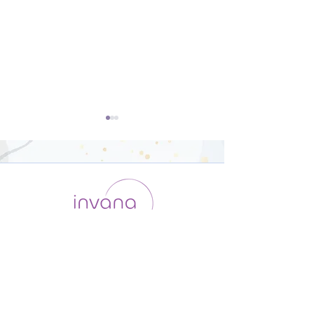
ダンサー向けの
オリジナルポー
Yoga【22分】
骨盤調整【26
運用会社 / ABOUT US
利用規約
メンバー入会
プライバシーポリシー