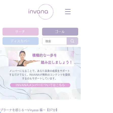
ウェルネス セルフケア ホリスティック 動
画 プラットフォーム ウェルビーイング ヨ
ガ 瞑想 栄養 医学 レッスン レクチャ
ー ​ストレス 免疫力 睡眠 メンタルヘル
ス ルーティン
サーチ
ゴール
ディスカバー
積極的な一歩を
踏み出しましょう！
メンバーになることで、あなた自身の成長をサポート
するだけでなく、
INVANAが無料のコンテンツを提供
するのもサポートしています。
INVANAメンバーについてはこちら
プラーナを感じる－Vinyasa 編－【37分】