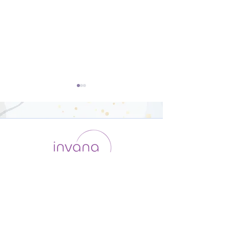
体幹と下半身を鍛えるヨ
バカーサナにチ
ガ【31分】
ジ！【21分】
運用会社 / ABOUT US
利用規約
メンバー入会
プライバシーポリシー