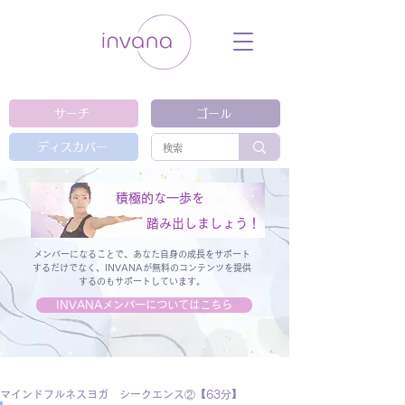
ウェルネス セルフケア ホリスティック 動
画 プラットフォーム ウェルビーイング ヨ
ガ 瞑想 栄養 医学 レッスン レクチャ
ー ​ストレス 免疫力 睡眠 メンタルヘル
ス ルーティン
サーチ
ゴール
ディスカバー
積極的な一歩を
踏み出しましょう！
メンバーになることで、あなた自身の成長をサポート
するだけでなく、
INVANAが無料のコンテンツを提供
するのもサポートしています。
INVANAメンバーについてはこちら
マインドフルネスヨガ シークエンス②【63分】