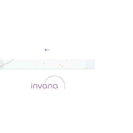
開脚のポーズ（ウパヴィ
ダウンドッグ（
シュタコーナーサナ）【8
カシュヴァーナ
運用会社 / ABOUT US
利用規約
メンバー入会
分】
【8分】
プライバシーポリシー