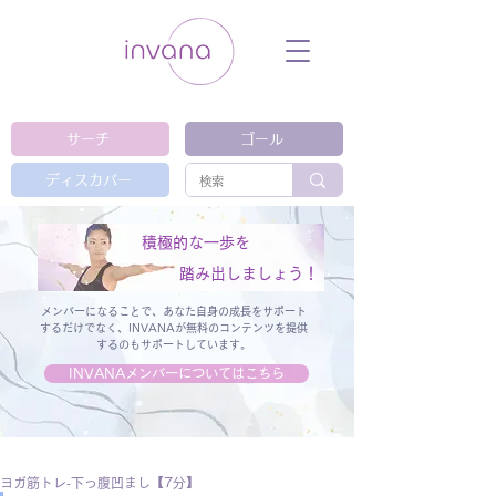
ウェルネス セルフケア ホリスティック 動
画 プラットフォーム ウェルビーイング ヨ
ガ 瞑想 栄養 医学 レッスン レクチャ
ー ​ストレス 免疫力 睡眠 メンタルヘル
ス ルーティン
サーチ
ゴール
ディスカバー
積極的な一歩を
踏み出しましょう！
メンバーになることで、あなた自身の成長をサポート
するだけでなく、
INVANAが無料のコンテンツを提供
するのもサポートしています。
INVANAメンバーについてはこちら
ヨガ筋トレ‐下っ腹凹まし【7分】