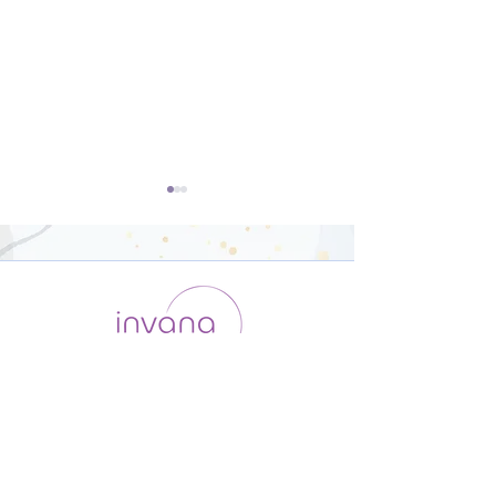
ダンサー向けの
オリジナルポー
Yoga【22分】
骨盤調整【26
運用会社 / ABOUT US
利用規約
メンバー入会
プライバシーポリシー