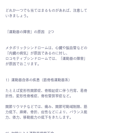
どれか一つでも当てはまるものがあれば、注意して
いきましょう。
「運動器の障害」の原因　2つ
メタボリックシンドロームは、心臓や脳血管などの
「内臓の病気」が原因であるのに対し、
ロコモティブシンドロームでは、「運動器の障害」
が原因でおこります。
1）運動器自体の疾患（筋骨格運動器系）
たとえば変形性関節症、骨粗鬆症に伴う円背、易骨
折性、変形性脊椎症、脊柱管狭窄症など。
関節リウマチなどでは、痛み、関節可動域制限、筋
力低下、麻痺、骨折、痙性などにより、バランス能
力、体力、移動能力の低下をきたします。