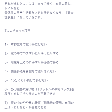
それが進むとついには、立って歩く、衣服の着脱、
トイレなど
最低限の日常生活動作さえも行えなくなり、「要介
護状態」になっていきます。
7つのチェック項目
1)　片脚立ちで靴下がはけない
2)　家の中でつまずいたり滑ったりする
3)　階段を上るのに手すりが必要である
4)　横断歩道を青信号で渡りきれない
5)　15分くらい続けて歩けない
6)　2kg程度の買い物（1リットルの牛乳パック2個
程度）をして持ち帰るのが困難である
7)　家の中のやや重い仕事（掃除機の使用、布団の
上げ下ろしなど）が困難である