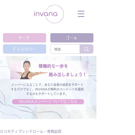
ウェルネス セルフケア ホリスティック 動
画 プラットフォーム ウェルビーイング ヨ
ガ 瞑想 栄養 医学 レッスン レクチャ
ー ​ストレス 免疫力 睡眠 メンタルヘル
ス ルーティン
サーチ
ゴール
ディスカバー
積極的な一歩を
踏み出しましょう！
メンバーになることで、あなた自身の成長をサポート
するだけでなく、
INVANAが無料のコンテンツを提供
するのもサポートしています。
INVANAメンバーについてはこちら
ロコモティブシンドローム・骨粗鬆症