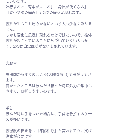
といいます。
進行すると「背中が丸まる」「身長が低くなる」
「背中や腰の痛み」と3つの症状が現れます。
骨折が生じても痛みがないという人も少なくありま
せん。
しかも変化は急激に現れるわけではないので、椎体
骨折が起こっていることに気づいていない人も多
く、2/3は自覚症状がないとされています。
大腿骨
股関節からすぐのところ(大腿骨頸部)で曲がってい
ます。
曲がったところは転んだり捻った時に外力が集中し
やすく、骨折しやすいのです。
手首
転んだ時に手をついた場合は、手首を骨折するケー
スが多いです。
骨密度の検査をし「年齢相応」と言われても、実は
注意が必要です。