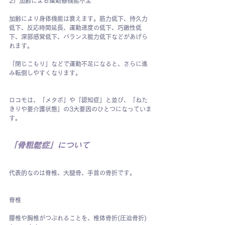
2）加齢による運動器機能不全
加齢により身体機能は衰えます。筋力低下、持久力
低下、反応時間延長、運動速度の低下、巧緻性低
下、深部感覚低下、バランス能力低下などがあげら
れます。
「閉じこもり」などで運動不足になると、さらに進
み転倒しやすくなります。　
ロコモは、「メタボ」や「認知症」と並び、「ねた
きりや要介護状態」の3大要因のひとつになっていま
す。
「骨粗鬆症」について
代表的なのは脊椎、大腿骨、手首の骨折です。
脊椎
腰椎や胸椎がつぶれることを、椎体骨折(圧迫骨折)