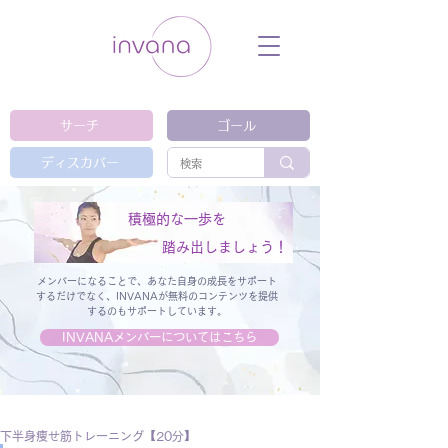
ウェルネス セルフケア ホリスティック 動
画 プラットフォーム ウェルビーイング ヨ
ガ 瞑想 栄養 医学 レッスン レクチャ
ー ​ストレス 免疫力 睡眠 メンタルヘル
ス ルーティン
サーチ
ゴール
ディスカバー
積極的な一歩を
踏み出しましょう！
メンバーになることで、あなた自身の成長をサポート
するだけでなく、
INVANAが無料のコンテンツを提供
するのもサポートしています。
INVANAメンバーについてはこちら
下半身痩せ筋トレーニング【20分】