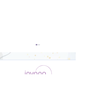
ダンサー向けの
オリジナルポー
Yoga【22分】
骨盤調整【26
運用会社 / ABOUT US
利用規約
メンバー入会