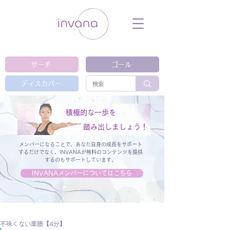
ウェルネス セルフケア ホリスティック 動
画 プラットフォーム ウェルビーイング ヨ
ガ 瞑想 栄養 医学 レッスン レクチャ
ー ​ストレス 免疫力 睡眠 メンタルヘル
ス ルーティン
サーチ
ゴール
ディスカバー
積極的な一歩を
踏み出しましょう！
メンバーになることで、あなた自身の成長をサポート
するだけでなく、
INVANAが無料のコンテンツを提供
するのもサポートしています。
INVANAメンバーについてはこちら
不味くない薬膳【4分】