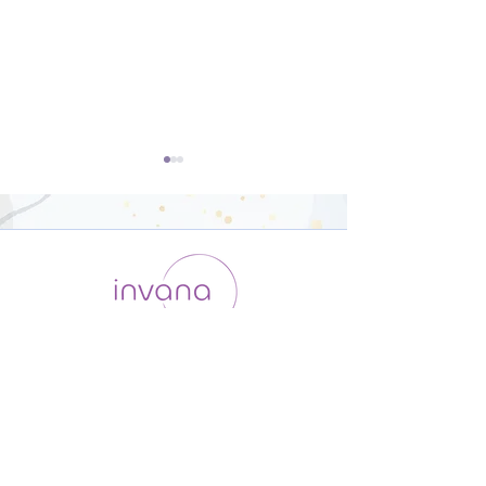
『ストレス』の最たる要
『ストレス』状
因【五志七情】【17分】
起こす3つの要
運用会社 / ABOUT US
利用規約
メンバー入会
プライバシーポリシー
特定商取引法に基づく表記