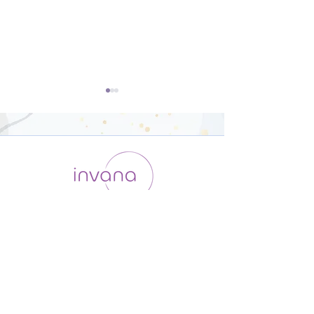
「Mantraを唱えてみよ
はじめてのマント
う」~ sahana vavatu
Lokāḥ samastā
運用会社 / ABOUT US
利用規約
メンバー入会
~【80分】
sukhino bhav
プライバシーポリシー
回 正しい発音を
特定商取引法に基づく表記
分】
お問い合わせ
よくある質問