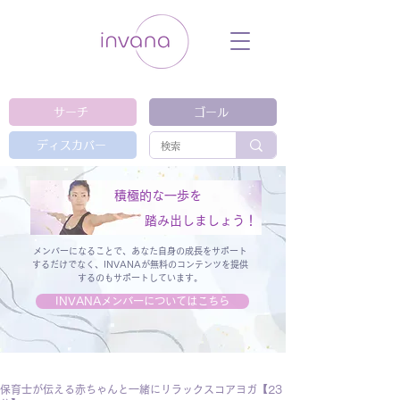
ウェルネス セルフケア ホリスティック 動
画 プラットフォーム ウェルビーイング ヨ
ガ 瞑想 栄養 医学 レッスン レクチャ
ー ​ストレス 免疫力 睡眠 メンタルヘル
ス ルーティン
サーチ
ゴール
ディスカバー
積極的な一歩を
踏み出しましょう！
メンバーになることで、あなた自身の成長をサポート
するだけでなく、
INVANAが無料のコンテンツを提供
するのもサポートしています。
INVANAメンバーについてはこちら
保育士が伝える赤ちゃんと一緒にリラックスコアヨガ【23