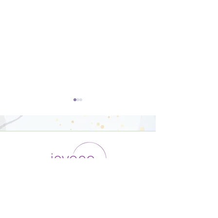
開脚のポーズ（ウパヴィ
ダウンドッグ（
シュタコーナーサナ）【8
カシュヴァーナ
運用会社 / ABOUT US
利用規約
メンバー入会
分】
【8分】