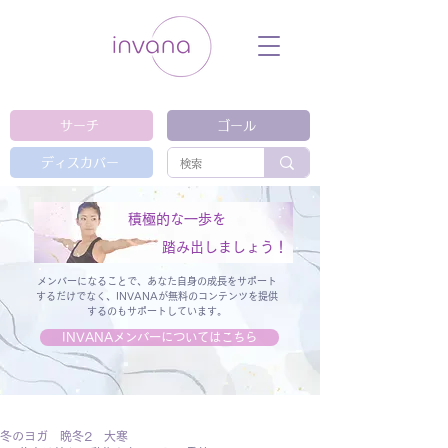
ウェルネス セルフケア ホリスティック 動
画 プラットフォーム ウェルビーイング ヨ
ガ 瞑想 栄養 医学 レッスン レクチャ
ー ​ストレス 免疫力 睡眠 メンタルヘル
ス ルーティン
サーチ
ゴール
ディスカバー
積極的な一歩を
踏み出しましょう！
メンバーになることで、あなた自身の成長をサポート
するだけでなく、
INVANAが無料のコンテンツを提供
するのもサポートしています。
INVANAメンバーについてはこちら
冬のヨガ 晩冬2 大寒