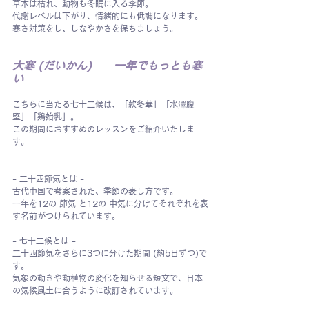
草木は枯れ、動物も冬眠に入る季節。
代謝レベルは下がり、情緒的にも低調になります。
寒さ対策をし、しなやかさを保ちましょう。
大寒 (だいかん)　　一年でもっとも寒
い
こちらに当たる七十二候は、「款冬華」「水澤腹
堅」「鶏始乳」。
この期間におすすめのレッスンをご紹介いたしま
す。
- 二十四節気とは -
古代中国で考案された、季節の表し方です。
一年を12の 節気 と12の 中気に分けてそれぞれを表
す名前がつけられています。
- 七十二候とは -
二十四節気をさらに3つに分けた期間 (約5日ずつ)で
す。
気象の動きや動植物の変化を知らせる短文で、日本
の気候風土に合うように改訂されています。