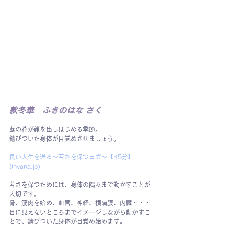
款冬華　ふきのはな さく
蕗の花が顔を出しはじめる季節。
錆びついた身体が目覚めさせましょう。
良い人生を送る〜若さを保つヨガ〜【45分】 
(
invana.jp
)
若さを保つためには、身体の隅々まで動かすことが
大切です。
骨、筋肉を始め、血管、神経、横隔膜、内臓・・・
目に見えないところまでイメージしながら動かすこ
とで、錆びついた身体が目覚め始めます。