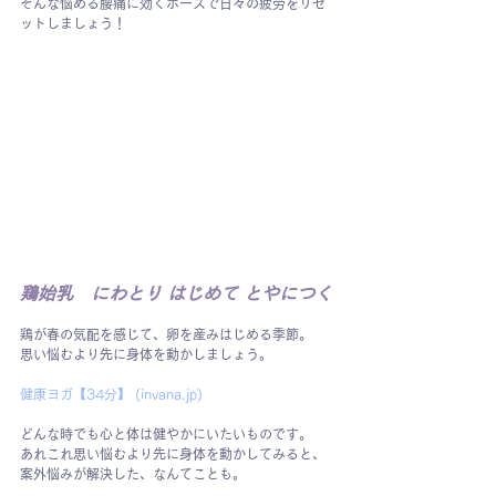
そんな悩める腰痛に効くポーズで日々の疲労をリセ
ットしましょう！
鶏始乳　にわとり はじめて とやにつく
鶏が春の気配を感じて、卵を産みはじめる季節。
思い悩むより先に身体を動かしましょう。
健康ヨガ【34分】 (
invana.jp
)
どんな時でも心と体は健やかにいたいものです。
あれこれ思い悩むより先に身体を動かしてみると、
案外悩みが解決した、なんてことも。