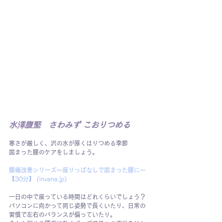
水澤腹堅　さわみず こおりつめる
寒さが厳しく、沢の水が厚くはりつめる季節
固まった腰のケアをしましょう。
腰痛改善シリーズ～座りっぱなしで固まった腰に～
【30分】 (
invana.jp
)
一日の中で座っている時間はどれくらいでしょう？
パソコンに向かって同じ姿勢で長くいたり、日常の
習慣で左右のバランスが偏っていたり。