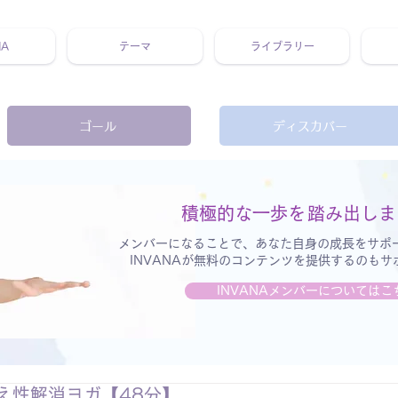
NA
テーマ
ライブラリー
 ホリスティック 動画 プラットフォーム ウェルビーイング ヨガ 瞑想 栄養 医学 レッスン レクチャー ​ストレス 免疫力 睡眠 メ
ゴール
ディスカバー
積極的な一歩を
踏み出しま
メンバーになることで、あなた自身の成長をサポ
INVANAが無料のコンテンツを提供するのも
INVANAメンバーについてはこ
え性解消ヨガ【48分】