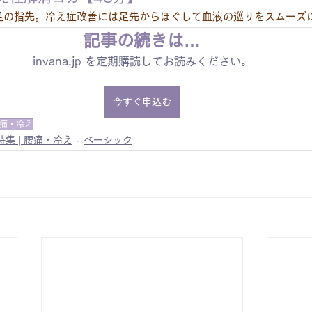
足の指先。冷え症改善には足先からほぐして血液の巡りをスムーズ
記事の続きは…
invana.jp を定期購読してお読みください。
今すぐ申込む
痛・冷え
特集 | 腰痛・冷え
ベーシック