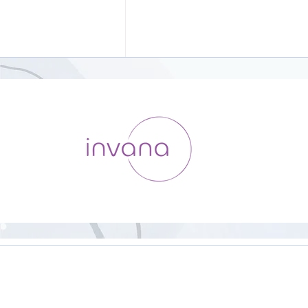
HipHop Yoga【23分】