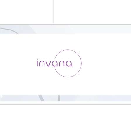
HipHop Yoga【23分】