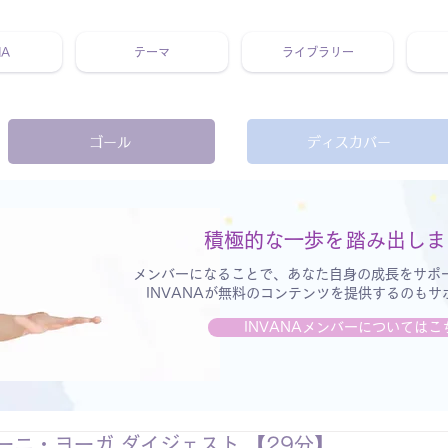
NA
テーマ
ライブラリー
 ホリスティック 動画 プラットフォーム ウェルビーイング ヨガ 瞑想 栄養 医学 レッスン レクチャー ​ストレス 免疫力 睡眠 メ
ゴール
ディスカバー
積極的な一歩を
踏み出しま
メンバーになることで、あなた自身の成長をサポ
INVANAが無料のコンテンツを提供するのも
INVANAメンバーについてはこ
ーニ・ヨーガ ダイジェスト 【29分】