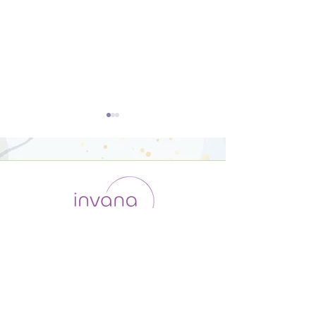
『ストレス』ヨガのエネ
『ストレス』ヨ
ルギーに関するお話【12
レス耐性をつけ
運用会社 / ABOUT US
利用規約
メンバー入会
分】
分】
プライバシーポリシー