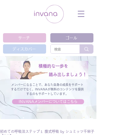
ウェルネス セルフケア ホリスティック 動
画 プラットフォーム ウェルビーイング ヨ
ガ 瞑想 栄養 医学 レッスン レクチャ
ー ​ストレス 免疫力 睡眠 メンタルヘル
ス ルーティン
サーチ
ゴール
ディスカバー
積極的な一歩を
踏み出しましょう！
メンバーになることで、あなた自身の成長をサポート
するだけでなく、
INVANAが無料のコンテンツを提供
するのもサポートしています。
INVANAメンバーについてはこちら
初めての呼吸法ステップ１ 腹式呼吸 by シュミッツ千栄子