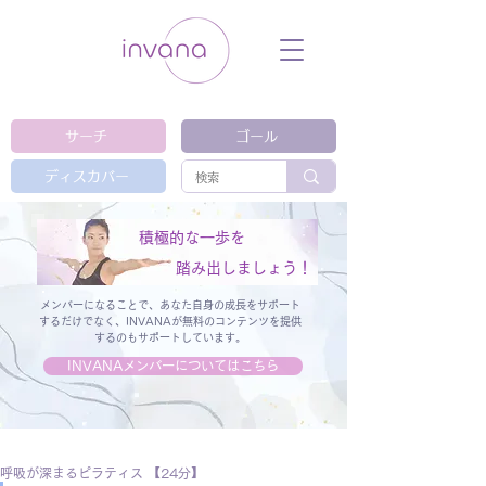
ウェルネス セルフケア ホリスティック 動
画 プラットフォーム ウェルビーイング ヨ
ガ 瞑想 栄養 医学 レッスン レクチャ
ー ​ストレス 免疫力 睡眠 メンタルヘル
ス ルーティン
サーチ
ゴール
ディスカバー
積極的な一歩を
踏み出しましょう！
メンバーになることで、あなた自身の成長をサポート
するだけでなく、
INVANAが無料のコンテンツを提供
するのもサポートしています。
INVANAメンバーについてはこちら
呼吸が深まるピラティス 【24分】