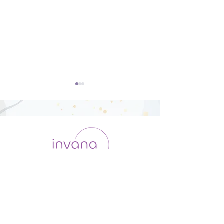
ダンサー向けの
オリジナルポー
Yoga【22分】
骨盤調整【26
運用会社 / ABOUT US
利用規約
メンバー入会
プライバシーポリシー