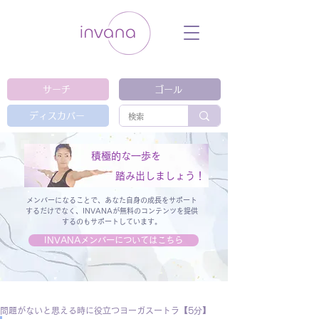
ウェルネス セルフケア ホリスティック 動
画 プラットフォーム ウェルビーイング ヨ
ガ 瞑想 栄養 医学 レッスン レクチャ
ー ​ストレス 免疫力 睡眠 メンタルヘル
ス ルーティン
サーチ
ゴール
ディスカバー
積極的な一歩を
踏み出しましょう！
メンバーになることで、あなた自身の成長をサポート
するだけでなく、
INVANAが無料のコンテンツを提供
するのもサポートしています。
INVANAメンバーについてはこちら
問題がないと思える時に役立つヨーガスートラ【5分】