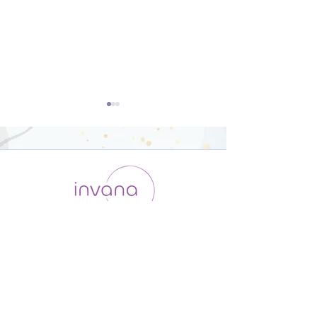
ヨーガスートラとは？
①ヨーガを始め
Introduction【12分】
要な大事なもの
運用会社 / ABOUT US
利用規約
メンバー入会
分】
プライバシーポリシー
特定商取引法に基づく表記